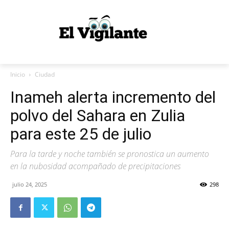
Inicio
Ciudad
Inameh alerta incremento del
polvo del Sahara en Zulia
para este 25 de julio
Para la tarde y noche también se pronostica un aumento
en la nubosidad acompañado de precipitaciones
julio 24, 2025
298