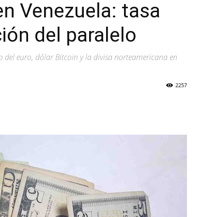
en Venezuela: tasa
ión del paralelo
o del euro, dólar Bitcoin y la divisa norteamericana en
2257