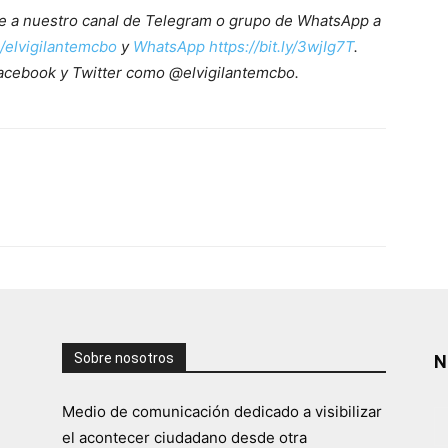
ete a nuestro canal de Telegram o grupo de WhatsApp a
e/elvigilantemcbo
y
WhatsApp https://bit.ly/3wjIg7T
.
acebook y Twitter como @elvigilantemcbo.
Sobre nosotros
N
Medio de comunicación dedicado a visibilizar
el acontecer ciudadano desde otra