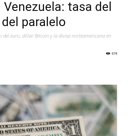
Venezuela: tasa del
del paralelo
o del euro, dólar Bitcoin y la divisa norteamericana en
674