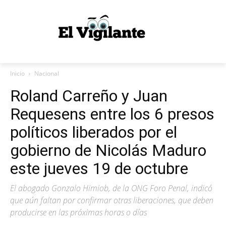
Inicio
Nacional
Roland Carreño y Juan
Requesens entre los 6 presos
políticos liberados por el
gobierno de Nicolás Maduro
este jueves 19 de octubre
El abogado Gonzalo Himiob, de la ONG Foro Penal, indicó
que aún faltan por confirmar otras liberaciones, que deben
producirse en las próximas horas o días