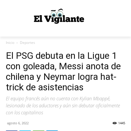
Inicio
Deportes
El PSG debuta en la Ligue 1
con goleada, Messi anota de
chilena y Neymar logra hat-
trick de asistencias
El equipo francés aún no cuenta con Kylian Mbappé,
lesionado de los aductores y aún sin debutar oficialmente
con los capitalinos
agosto 6, 2022
1445