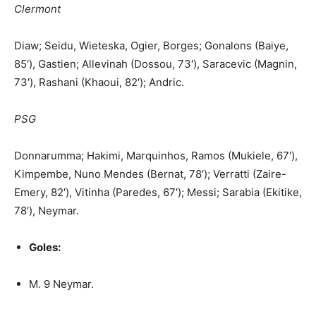
Clermont
Diaw; Seidu, Wieteska, Ogier, Borges; Gonalons (Baiye,
85′), Gastien; Allevinah (Dossou, 73′), Saracevic (Magnin,
73′), Rashani (Khaoui, 82′); Andric.
PSG
Donnarumma; Hakimi, Marquinhos, Ramos (Mukiele, 67′),
Kimpembe, Nuno Mendes (Bernat, 78′); Verratti (Zaire-
Emery, 82′), Vitinha (Paredes, 67′); Messi; Sarabia (Ekitike,
78′), Neymar.
Goles:
M. 9 Neymar.