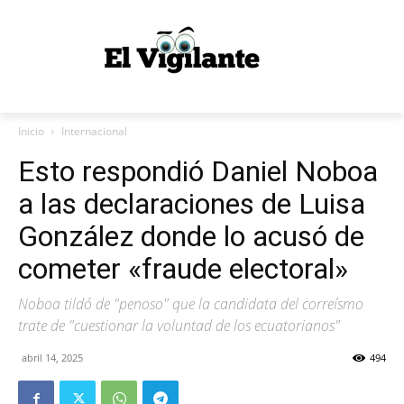
Inicio
Internacional
Esto respondió Daniel Noboa
a las declaraciones de Luisa
González donde lo acusó de
cometer «fraude electoral»
Noboa tildó de "penoso" que la candidata del correísmo
trate de "cuestionar la voluntad de los ecuatorianos"
abril 14, 2025
494