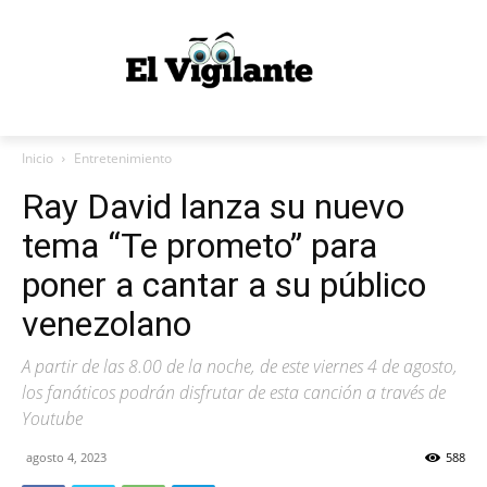
Inicio
Entretenimiento
Ray David lanza su nuevo
tema “Te prometo” para
poner a cantar a su público
venezolano
A partir de las 8.00 de la noche, de este viernes 4 de agosto,
los fanáticos podrán disfrutar de esta canción a través de
Youtube
agosto 4, 2023
588