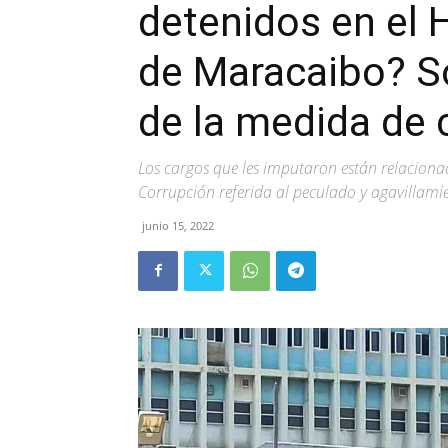
detenidos en el H
de Maracaibo? So
de la medida de 
Los cargos que les imputaron están relacionad
Corrupción referida al peculado y agavillami
junio 15, 2022