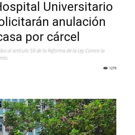
ospital Universitario
licitarán anulación
casa por cárcel
os al artículo 59 de la Reforma de la Ley Contra la
ento.
1279