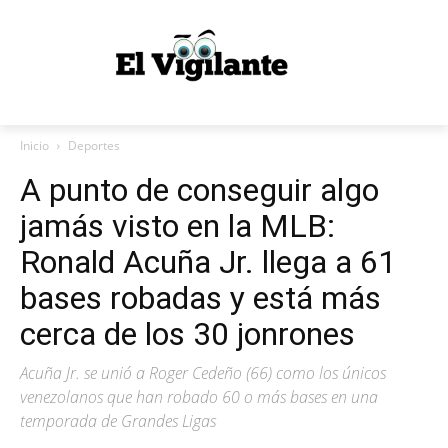
Inicio
Deportes
A punto de conseguir algo
jamás visto en la MLB:
Ronald Acuña Jr. llega a 61
bases robadas y está más
cerca de los 30 jonrones
Acuña Jr. se unió a Roger Cedeño (66) como los únicos
venezolanos que han robado 60 o más bases en una
temporada de Grandes Ligas