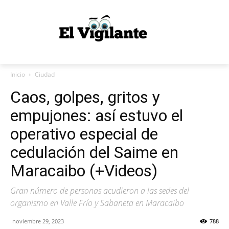
Inicio
Ciudad
Caos, golpes, gritos y
empujones: así estuvo el
operativo especial de
cedulación del Saime en
Maracaibo (+Videos)
Gran número de personas acudieron a las sedes del
organismo en Valle Frío y Sabaneta en Maracaibo
noviembre 29, 2023
788