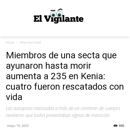
Inicio
Internacional
Miembros de una secta que
ayunaron hasta morir
aumenta a 235 en Kenia:
cuatro fueron rescatados con
vida
Las autopsias realizadas a más de un centenar de cuerpos
revelaron que todos presentaban signos de inanición
mayo 19, 2023
845