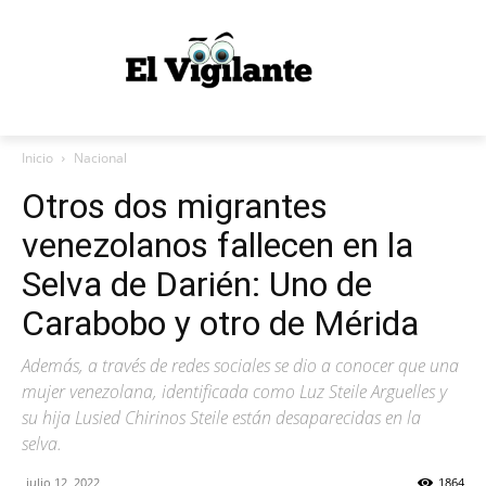
Inicio
Nacional
Otros dos migrantes
venezolanos fallecen en la
Selva de Darién: Uno de
Carabobo y otro de Mérida
Además, a través de redes sociales se dio a conocer que una
mujer venezolana, identificada como Luz Steile Arguelles y
su hija Lusied Chirinos Steile están desaparecidas en la
selva.
julio 12, 2022
1864