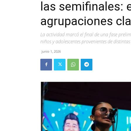
las semifinales: 
agrupaciones cla
La actividad marcó el final de una fase prel
niños y adolescentes provenientes de distinta
junio 1, 2026