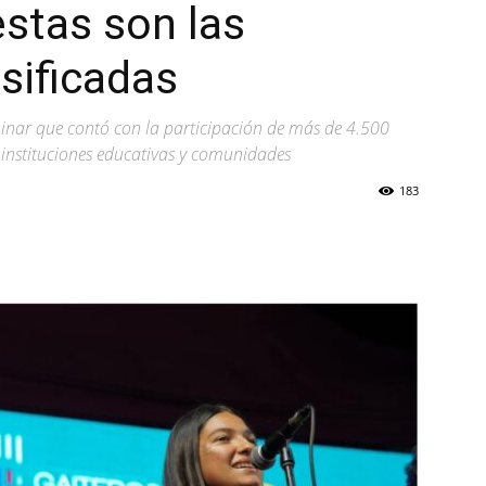
estas son las
sificadas
iminar que contó con la participación de más de 4.500
s instituciones educativas y comunidades
183