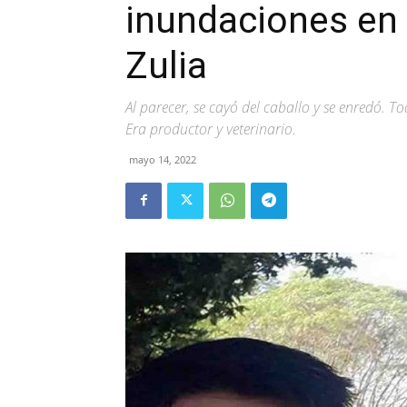
inundaciones en 
Zulia
Al parecer, se cayó del caballo y se enredó. 
Era productor y veterinario.
mayo 14, 2022