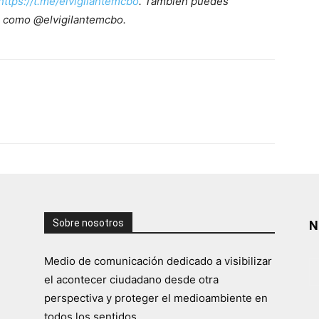
ttps://t.me/elvigilantemcbo
. También puedes
r como @elvigilantemcbo.
Sobre nosotros
N
Medio de comunicación dedicado a visibilizar
el acontecer ciudadano desde otra
perspectiva y proteger el medioambiente en
todos los sentidos.