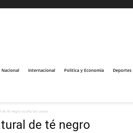
Nacional
Internacional
Politica y Economía
Deportes
l de té negro oculta las canas
tural de té negro