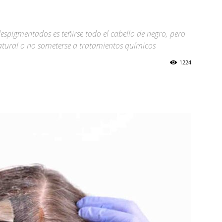
espigmentados es teñirse todo el cabello de negro, pero
atural o no someterse a tratamientos químicos
1224