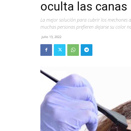
oculta las canas
La mejor solución para cubrir los mechones d
muchas personas prefieren dejarse su color n
julio 13, 2022