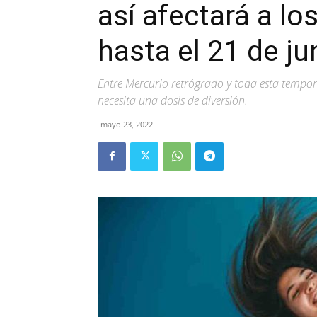
así afectará a lo
hasta el 21 de ju
Entre Mercurio retrógrado y toda esta tempora
necesita una dosis de diversión.
mayo 23, 2022