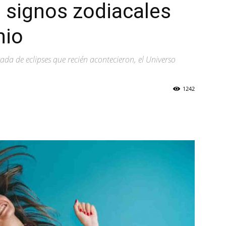
s signos zodiacales
nio
da de eclipses que recién acontecieron, el Universo
1242