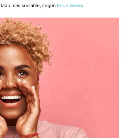
l lado más sociable, según
El Universo
.