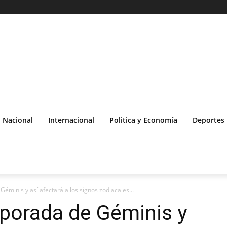
Nacional
Internacional
Politica y Economía
Deportes
minis y así afectará a los signos zodiacales...
porada de Géminis y