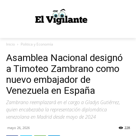
Inicio
Politica y Economía
Asamblea Nacional designó
a Timoteo Zambrano como
nuevo embajador de
Venezuela en España
Zambrano reemplazará en el cargo a Gladys Gutiérrez,
quien encabezaba la representación diplomática
venezolana en Madrid desde mayo de 2024
mayo 26, 2026
228