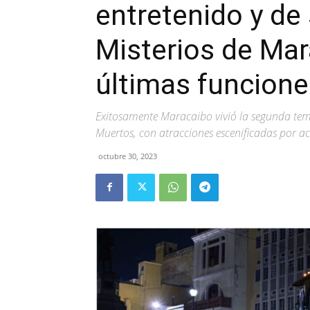
entretenido y de
Misterios de Mar
últimas funcione
Exitosamente Maracaibo vivió la segunda temp
Muertos, con atracciones escenificadas por ac
octubre 30, 2023