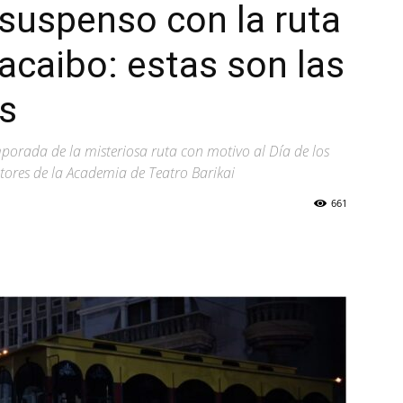
 suspenso con la ruta
acaibo: estas son las
s
orada de la misteriosa ruta con motivo al Día de los
tores de la Academia de Teatro Barikai
661