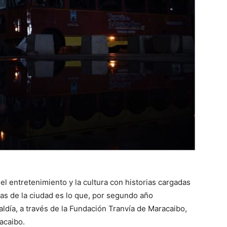
l entretenimiento y la cultura con historias cargadas
as de la ciudad es lo que, por segundo año
aldía, a través de la Fundación Tranvía de Maracaibo,
acaibo.