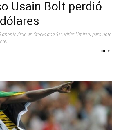
o Usain Bolt perdió
 dólares
ños invirtió en Stocks and Securities Limited, pero notó
nte.
981