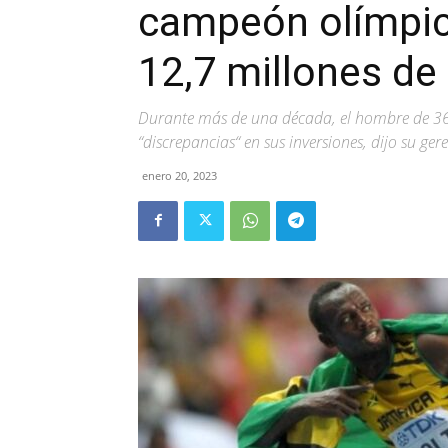
campeón olímpic
12,7 millones de
Durante más de una década, el hombre de 36 a
“discrepancias“ en sus inversiones, dijo su gere
enero 20, 2023