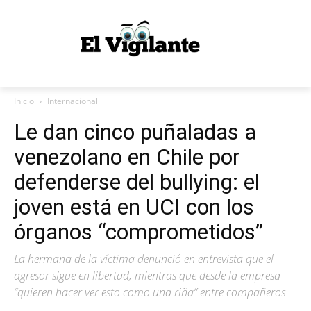
Inicio
Internacional
Le dan cinco puñaladas a
venezolano en Chile por
defenderse del bullying: el
joven está en UCI con los
órganos “comprometidos”
La hermana de la víctima denunció en entrevista que el
agresor sigue en libertad, mientras que desde la empresa
“quieren hacer ver esto como una riña” entre compañeros