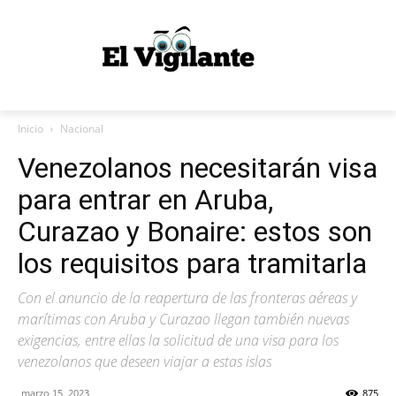
Inicio
Nacional
Venezolanos necesitarán visa
para entrar en Aruba,
Curazao y Bonaire: estos son
los requisitos para tramitarla
Con el anuncio de la reapertura de las fronteras aéreas y
marítimas con Aruba y Curazao llegan también nuevas
exigencias, entre ellas la solicitud de una visa para los
venezolanos que deseen viajar a estas islas
marzo 15, 2023
875