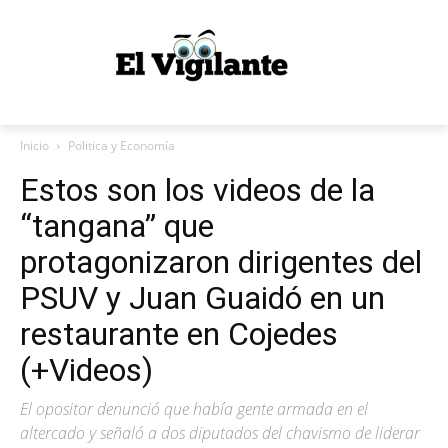
Inicio
Politica y Economía
Estos son los videos de la
“tangana” que
protagonizaron dirigentes del
PSUV y Juan Guaidó en un
restaurante en Cojedes
(+Videos)
El opositor denunció que había gente armada en el
altercado y señaló a dos diputados del chavismo de liderar