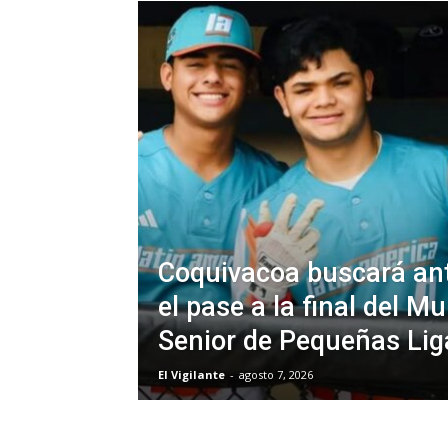
Coquivacoa buscará an
el pase a la final del Mu
Senior de Pequeñas Lig
El Vigilante
-
agosto 7, 2026