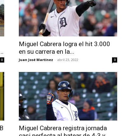
Miguel Cabrera logra el hit 3.000
..
en su carrera en la...
Juan José Martínez
-
abril 23, 2022
0
0
LB
Miguel Cabrera registra jornada
casi perfecta al batear de 4-3 y...