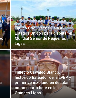
Equipo Coquivacoa viaja a
Estados Unidos para disputar el
bol
Mundial Senior de Pequeñas
Ligas
Falleció Oswaldo Blanco,
histórico bateador de la LVBP y
a
primer venezolano en debutar
como cuarto bate en las
Grandes Ligas