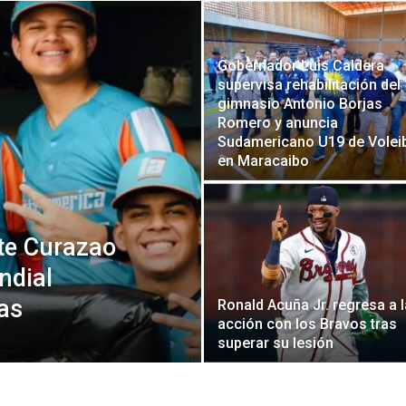
Gobernador Luis Caldera
supervisa rehabilitación del
gimnasio Antonio Borjas
Romero y anuncia
Sudamericano U19 de Volei
en Maracaibo
te Curazao
ndial
as
Ronald Acuña Jr. regresa a l
acción con los Bravos tras
superar su lesión