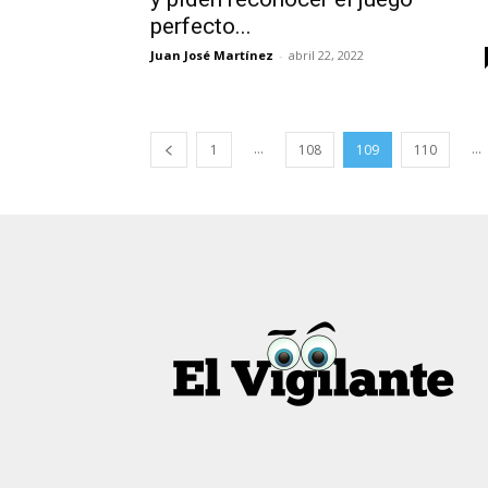
perfecto...
Juan José Martínez
-
abril 22, 2022
...
...
1
108
109
110