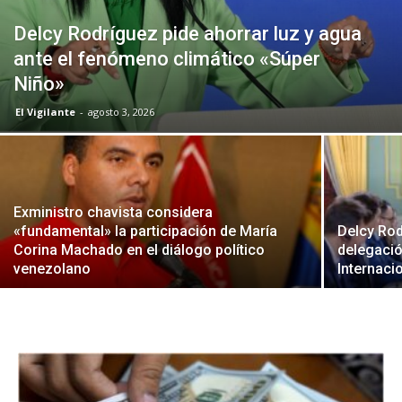
Delcy Rodríguez pide ahorrar luz y agua
ante el fenómeno climático «Súper
Niño»
El Vigilante
-
agosto 3, 2026
Exministro chavista considera
«fundamental» la participación de María
Delcy Rod
Corina Machado en el diálogo político
delegaci
venezolano
Internaci