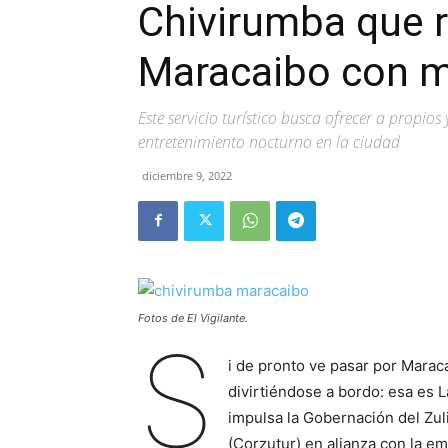
Chivirumba que r
Maracaibo con m
Este servicio turístico busca ofrecer a propios
entretenimiento nocturno en la ciudad
diciembre 9, 2022
Fotos de El Vigilante.
S
i de pronto ve pasar por Marac
divirtiéndose a bordo: esa es L
impulsa la Gobernación del Zul
(Corzutur) en alianza con la e