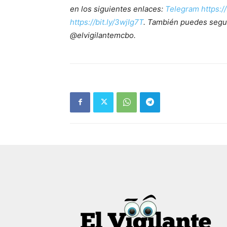
en los siguientes enlaces:
Telegram https:/
https://bit.ly/3wjIg7T
. También puedes segu
@elvigilantemcbo.