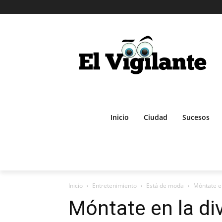
Inicio
Ciudad
Sucesos
Inicio
Entretenimiento
Está de moda
Móntate en
Móntate en la di