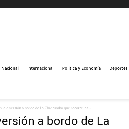
Nacional
Internacional
Politica y Economía
Deportes
 la diversión a bordo de La Chivirumba que recorre las...
versión a bordo de La