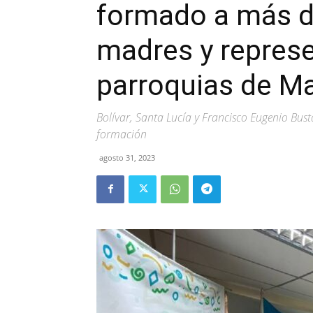
formado a más d
madres y repres
parroquias de M
Bolívar, Santa Lucía y Francisco Eugenio Bus
formación
agosto 31, 2023