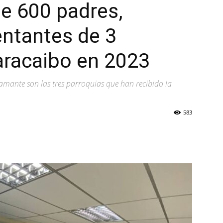
e 600 padres,
entantes de 3
aracaibo en 2023
tamante son las tres parroquias que han recibido la
583