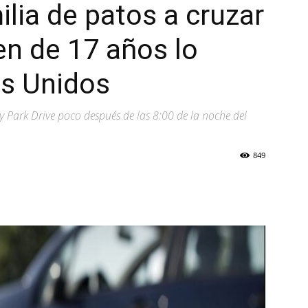
ilia de patos a cruzar
ven de 17 años lo
os Unidos
y Park Drive poco después de las 8:00 de la noche del
849