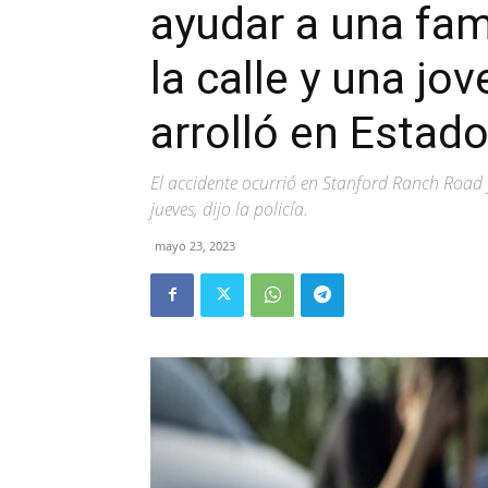
ayudar a una fam
la calle y una jo
arrolló en Estad
El accidente ocurrió en Stanford Ranch Road 
jueves, dijo la policía.
mayo 23, 2023