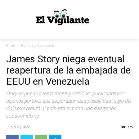
Inicio
Politica y Economía
James Story niega eventual
reapertura de la embajada de
EEUU en Venezuela
Story responde a los rumores y versiones publicadas por
algunos portales que aseguraban esta posibilidad luego del
viaje que realizó al país esta semana una delegación
estadounidense.
junio 29, 2022
775