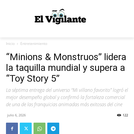
Inicio
Entretenimiento
“Minions & Monstruos” lidera
la taquilla mundial y supera a
“Toy Story 5”
La séptima entrega del universo “Mi villano favorito” logró el
mejor desempeño global y confirmó la fortaleza comercial
de una de las franquicias animadas más exitosas del cine
julio 6, 2026
122