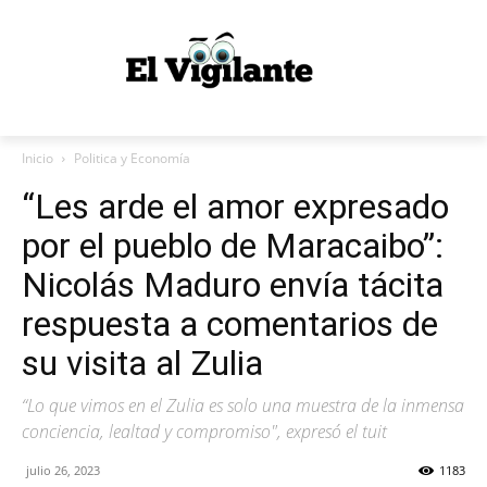
Inicio
Politica y Economía
“Les arde el amor expresado
por el pueblo de Maracaibo”:
Nicolás Maduro envía tácita
respuesta a comentarios de
su visita al Zulia
“Lo que vimos en el Zulia es solo una muestra de la inmensa
conciencia, lealtad y compromiso", expresó el tuit
julio 26, 2023
1183