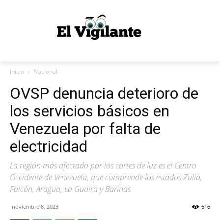
Inicio
Nacional
OVSP denuncia deterioro de
los servicios básicos en
Venezuela por falta de
electricidad
La región más afectada por los cortes de luz es el Centro
Occidente de Venezuela, que comprende los estados Zulia,
Falcón, Aragua, La Guaira y Barinas
noviembre 8, 2023
616