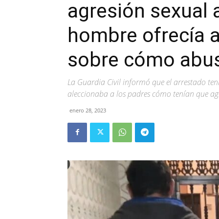
agresión sexual 
hombre ofrecía a
sobre cómo abus
La Guardia Civil informó que el arrestado ten
aleccionaba a los padres cómo tenían que agr
enero 28, 2023