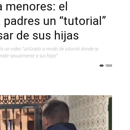
a menores: el
 padres un “tutorial”
ar de sus hijas
ía un video “utilizado a modo de tutorial donde se
edir sexualmente a sus hijas”
1809