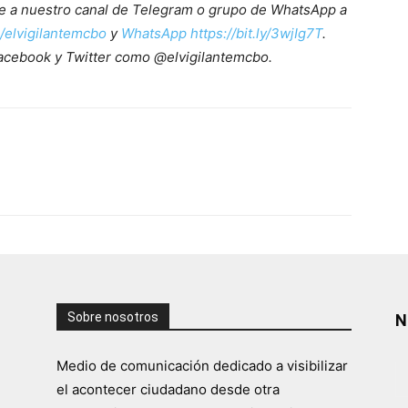
ete a nuestro canal de Telegram o grupo de WhatsApp a
e/elvigilantemcbo
y
WhatsApp https://bit.ly/3wjIg7T
.
acebook y Twitter como @elvigilantemcbo.
Sobre nosotros
N
Medio de comunicación dedicado a visibilizar
el acontecer ciudadano desde otra