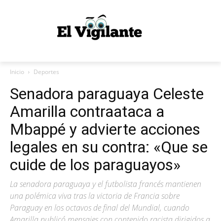
Inicio
Deportes
Senadora paraguaya Celeste
Amarilla contraataca a
Mbappé y advierte acciones
legales en su contra: «Que se
cuide de los paraguayos»
La senadora paraguaya y el futbolista francés mantienen
una polémica viva tras la victoria de Francia sobre
Paraguay en los octavos de final del Mundial, cuando
Amarilla publicó mensajes con contenido racista dirigidos a